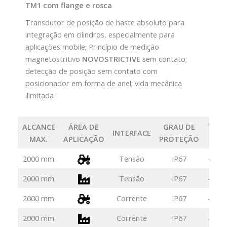
TM1 com flange e rosca
Transdutor de posição de haste absoluto para
integração em cilindros, especialmente para
aplicações mobile; Princípio de medição
magnetostritivo
NOVOSTRICTIVE
sem contato;
detecção de posição sem contato com
posicionador em forma de anel; vida mecânica
ilimitada
ALCANCE
ÁREA DE
GRAU DE
TEMP
INTERFACE
MAX.
APLICAÇÃO
PROTEÇÃO
MIN.
2000 mm
Tensão
IP67
-40° 
2000 mm
Tensão
IP67
-40° 
2000 mm
Corrente
IP67
-40° 
2000 mm
Corrente
IP67
-40° 